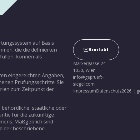
ertungssystem auf Basis
hmen, die die definierten
Kontakt
üllen, können als
Marxergasse 24
1030, Wien
hren eingereichten Angaben,
info@geprueft-
enen Prüfungsschritte. Sie
siegel.com
erien zum Zeitpunkt der
Impressum
Datenschutz
2026 | g
 behördliche, staatliche oder
antie für die zukünftige
hmens. Maßgeblich sind
und der beschriebene