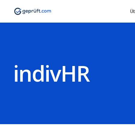
Ü
indivHR