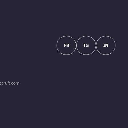
FB
IG
IN
eprüft.com